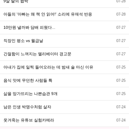
9살 딸의 협박
07-28
아들의 '아빠는 왜 책 안 읽어!' 소리에 유재석 반응
07-28
10만원 낼까봐 담배 피웠다...
07-27
직장인 평소 vs 월급날
07-27
간절함이 느껴지는 엘리베이터 경고문
07-27
아내가 집에 일찍 들어오라는 데 밤새 술 마신 이유
07-25
음식 맛에 무던한 사람들 특
07-25
삶을 망가뜨리는 나쁜습관 9개
07-25
남은 인생 박명수처럼 살자
07-24
웃겨죽는 유튜브 실험카메라
07-24