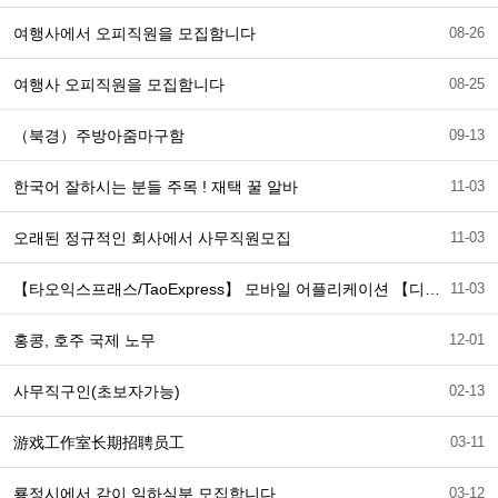
여행사에서 오피직원을 모집함니다
08-26
여행사 오피직원을 모집함니다
08-25
（북경）주방아줌마구함
09-13
한국어 잘하시는 분들 주목 ! 재택 꿀 알바
11-03
오래된 정규적인 회사에서 사무직원모집
11-03
【타오익스프래스/TaoExpress】 모바일 어플리케이션 【디자인】사원 채용공고
11-03
홍콩, 호주 국제 노무
12-01
사무직구인(초보자가능)
02-13
游戏工作室长期招聘员工
03-11
룡정시에서 같이 일하실분 모집합니다
03-12