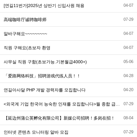
[연길11번가]2025년 상반기 신입사원 채용
04-07
高端咖啡厅诚聘咖啡师
07-29
알바구해요~~~~~~~~~
04-07
직원 구해요(초보자 환영
04-07
사무실 직원 구함(초보가능.기본월급4000+)
05-06
「爱路网络科技」招聘游戏代练人员！！
04-28
연길아사달 PHP 개발 경력자를 모집합니다
04-20
<외국계 기업 한국어 능숙한 인재를 모집합니다>월 종합 급여: 8,000~10,000위안
07-29
【延边州蒲公英孵化有限公司】新媒公司招聘！多岗在招！
08-04
인터넷 콘텐츠 모니터링 알바 모집
07-29