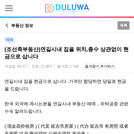
부동산 정보
목록
매매
(조선족부동산)연길시내 집을 위치,층수 상관없이 현
금으로 삽니다
작성일: 06-27
조회: 11,907
즐겨찾기: 0회
즐겨찾기 추가하기
본문
연길시내 집을 현금으로 삽니다 .가격만 합당하면 당일로 현금
을 드립니다.
한국 외국에 계시는분들 연길시내 부동산 매매，위탁공증 관련
수속 알려드립니다.
( 现金高价收房 ) ( 代卖 延吉市房屋 ) ( 代办 延吉市 有房照 或者
无房照 过户 商业贷款 公积金贷款 等业务 ）