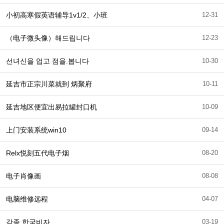
小初高寒假英语辅导1v1/2、小班
12-31
（电子微头像）해드립니다
12-23
선녀신을 업고 점을.봅니다
10-30
延吉市正宗川菜就到 炳聚府
10-11
延吉地区便宜出易拉罐封口机
10-09
上门安装系统win10
09-14
Relx悦刻五代电子烟
08-20
电子肖像画
08-08
电脑维修远程
04-07
각종 한국비자
03-19