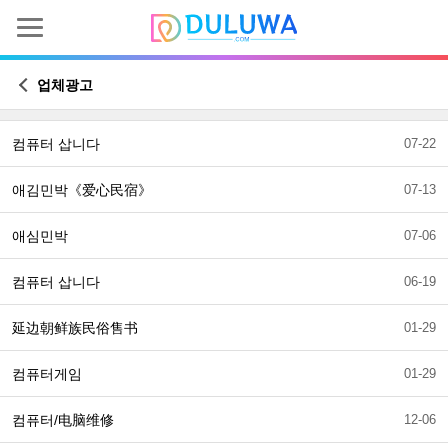
업체광고
컴퓨터 삽니다
07-22
애김민박《爱心民宿》
07-13
애심민박
07-06
컴퓨터 삽니다
06-19
延边朝鲜族民俗售书
01-29
컴퓨터게임
01-29
컴퓨터/电脑维修
12-06