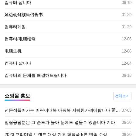
컴퓨터 삽니다
06-19
延边朝鲜族民俗售书
01-29
컴퓨터게임
01-29
컴퓨터/电脑维修
12-06
电脑主机
12-06
컴퓨터 삽니다
12-04
컴퓨터의 문제를 해결해드립니다
06-18
쇼핑몰 홍보
전체보기
전문점들어가는 어린이내복 아동복 저렴한가격에팝니다 延吉现货
07-03
밀림웅담분은 그 순도가 높아 눈에도 넣을수 있습니다 기타
06-30
2023 프리미엄 브랜드 대상 기초 화장품 5연 연속 수상
06-30