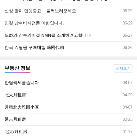
신상 많이 업뎃중요... 둘러보러오세요
06-29
연길 남여바지전문 어반입니다.
06-29
노화와 장수의비결 NMN을 소개하려고합니다
06-27
한국 쇼핑몰 구매대행 韩网代购
06-26
부동산 정보
전체보기
한달씩세를줍니다
08-07
北大月租房
04-29
月租北大雅园小区
04-07
延吉月租房
02-23
北大/月租房
01-17