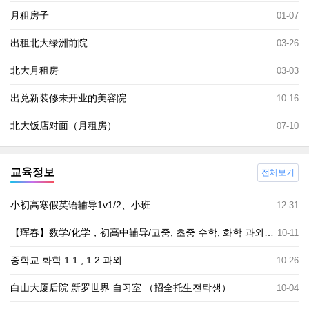
月租房子
01-07
出租北大绿洲前院
03-26
北大月租房
03-03
出兑新装修未开业的美容院
10-16
北大饭店对面（月租房）
07-10
교육정보
전체보기
小初高寒假英语辅导1v1/2、小班
12-31
【珲春】数学/化学，初高中辅导/고중, 초중 수학, 화학 과외생 모집중
10-11
중학교 화학 1:1 , 1:2 과외
10-26
白山大厦后院 新罗世界 自习室 （招全托生전탁생）
10-04