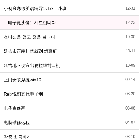
小初高寒假英语辅导1v1/2、小班
12-31
（电子微头像）해드립니다
12-23
선녀신을 업고 점을.봅니다
10-30
延吉市正宗川菜就到 炳聚府
10-11
延吉地区便宜出易拉罐封口机
10-09
上门安装系统win10
09-14
Relx悦刻五代电子烟
08-20
电子肖像画
08-08
电脑维修远程
04-07
각종 한국비자
03-19