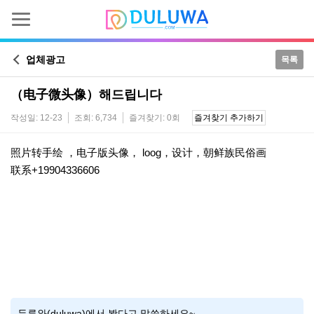
업체광고
목록
（电子微头像）해드립니다
작성일: 12-23
조회: 6,734
즐겨찾기: 0회
즐겨찾기 추가하기
본문
照片转手绘 ，电子版头像， loog，设计，朝鲜族民俗画
联系+19904336606
두루와(duluwa)에서 봤다고 말씀하세요~