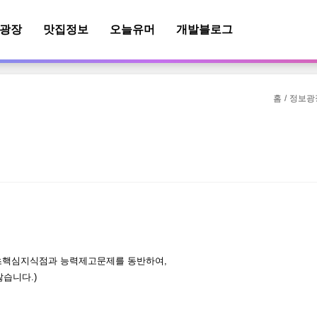
광장
맛집정보
오늘유머
개발블로그
홈
홈
정보광
정보광
기초핵심지식점과 능력제고문제를 동반하여,
많습니다.)