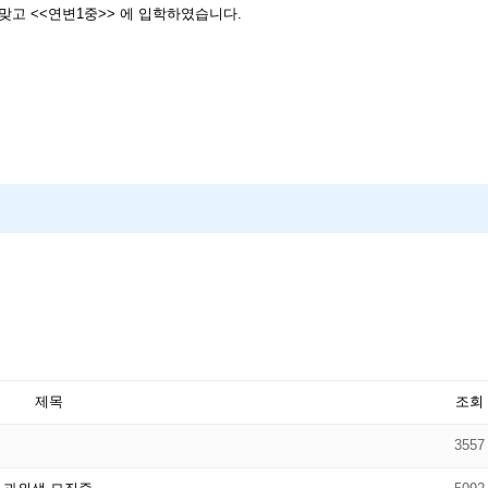
을 맞고 <<연변1중>> 에 입학하였습니다.
제목
조회
3557