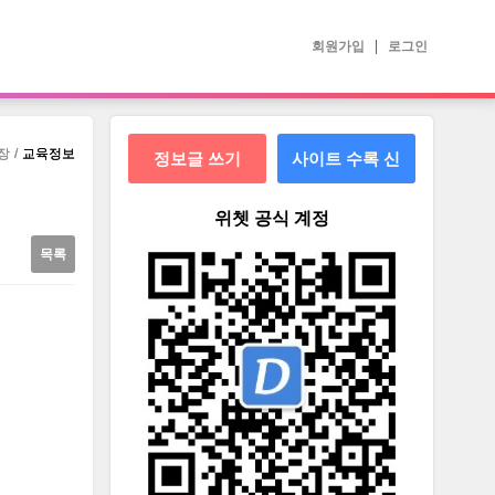
회원가입
로그인
장
장
교육정보
교육정보
정보글 쓰기
사이트 수록 신
청
위쳇 공식 계정
목록