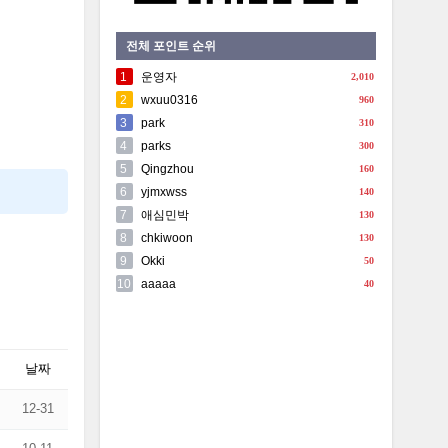
전체 포인트 순위
1
운영자
2,010
2
wxuu0316
960
3
park
310
4
parks
300
5
Qingzhou
160
6
yjmxwss
140
7
애심민박
130
8
chkiwoon
130
9
Okki
50
10
aaaaa
40
날짜
12-31