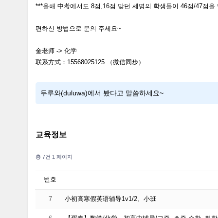
***올해 中考에서도 8점,16점 맞던 세명의 학생들이 46점/47점
편하신 방법으로 문의 주세요~
金老师 -> 化学
联系方式：15568025125 （微信同步）
두루와(duluwa)에서 봤다고 말씀하세요~
교육정보
총 7건
1 페이지
번호
7
小初高寒假英语辅导1v1/2、小班