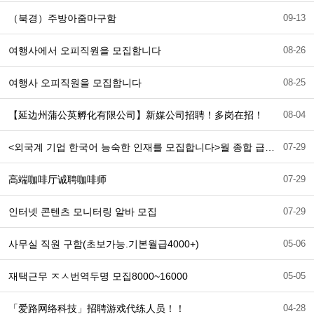
（북경）주방아줌마구함
09-13
여행사에서 오피직원을 모집함니다
08-26
여행사 오피직원을 모집함니다
08-25
【延边州蒲公英孵化有限公司】新媒公司招聘！多岗在招！
08-04
<외국계 기업 한국어 능숙한 인재를 모집합니다>월 종합 급여: 8,000~10,000위안
07-29
高端咖啡厅诚聘咖啡师
07-29
인터넷 콘텐츠 모니터링 알바 모집
07-29
사무실 직원 구함(초보가능.기본월급4000+)
05-06
재택근무 ㅈㅅ번역두명 모집8000~16000
05-05
「爱路网络科技」招聘游戏代练人员！！
04-28