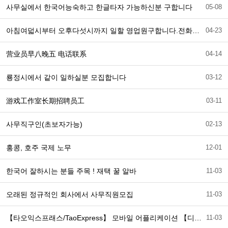
사무실에서 한국어능숙하고 한글타자 가능하신분 구합니다
05-08
아침여덟시부터 오후다섯시까지 일할 영업원구합니다.전화련결 바랍니다.
04-23
营业员早八晚五 电话联系
04-14
룡정시에서 같이 일하실분 모집합니다
03-12
游戏工作室长期招聘员工
03-11
사무직구인(초보자가능)
02-13
홍콩, 호주 국제 노무
12-01
한국어 잘하시는 분들 주목 ! 재택 꿀 알바
11-03
오래된 정규적인 회사에서 사무직원모집
11-03
【타오익스프래스/TaoExpress】 모바일 어플리케이션 【디자인】사원 채용공고
11-03