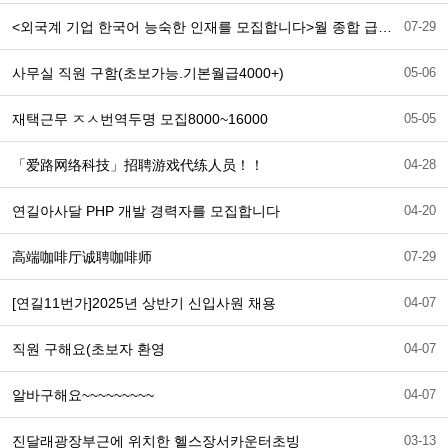
<외국계 기업 한국어 능숙한 인재를 모집합니다>월 종합 급여: 8,000~10,000위안
07-29
사무실 직원 구함(초보가능.기본월급4000+)
05-06
재택근무 ㅈㅅ번역두명 모집8000~16000
05-05
「爱路网络科技」招聘游戏代练人员！！
04-28
연길아사달 PHP 개발 경력자를 모집합니다
04-20
高端咖啡厅诚聘咖啡师
07-29
[연길11번가]2025년 상반기 신입사원 채용
04-07
직원 구해요(초보자 환영
04-07
알바구해요~~~~~~~~~
04-07
진달래광장부근에 위치한 헬스장서카운터초빙
03-13