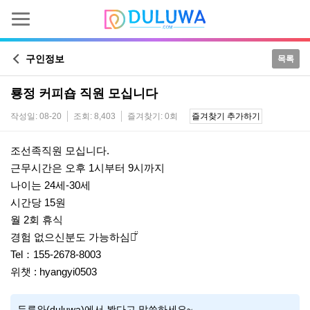
구인정보
목록
룡정 커피숍 직원 모십니다
작성일: 08-20
조회: 8,403
즐겨찾기: 0회
즐겨찾기 추가하기
본문
조선족직원 모십니다.
근무시간은 오후 1시부터 9시까지
나이는 24세-30세
시간당 15원
월 2회 휴식
경험 없으신분도 가능하심다̌̈
Tel：155-2678-8003
위챗 : hyangyi0503
두루와(duluwa)에서 봤다고 말씀하세요~