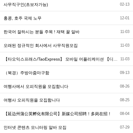
사무직구인(초보자가능)
02-13
홍콩, 호주 국제 노무
12-01
한국어 잘하시는 분들 주목 ! 재택 꿀 알바
11-03
오래된 정규적인 회사에서 사무직원모집
11-03
【타오익스프래스/TaoExpress】 모바일 어플리케이션 【디자인】사원 채용공고
11-03
（북경）주방아줌마구함
09-13
여행사에서 오피직원을 모집함니다
08-26
여행사 오피직원을 모집함니다
08-25
【延边州蒲公英孵化有限公司】新媒公司招聘！多岗在招！
08-04
인터넷 콘텐츠 모니터링 알바 모집
07-29