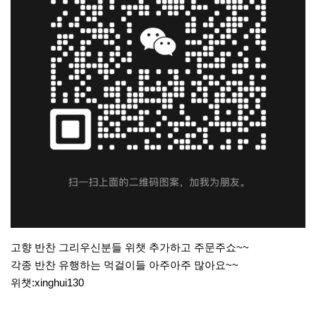
고향 반찬 그리우신분들 위챗 추가하고 주문주쇼~~
각종 반찬 유행하는 먹걸이들 아주아주 많아요~~
위챗:xinghui130